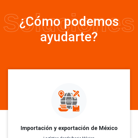
Soluciones
¿Cómo podemos
ayudarte?
Importación y exportación de México