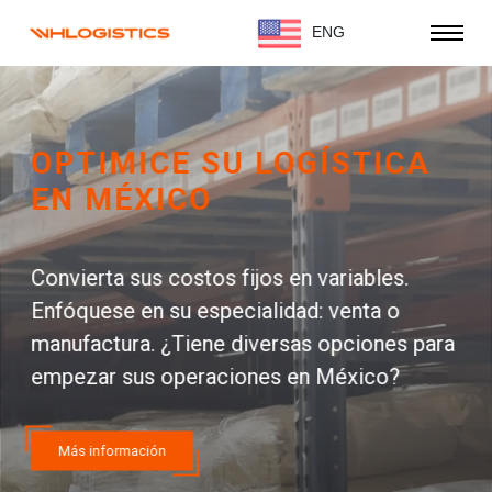
ENG
ESPECIALISTAS EN
LOGÍSTICA EN MÉXICO
No importa en qué lugar del mundo te
encuentres, te podemos ayudar con la
logística hacia/desde México..
Más información