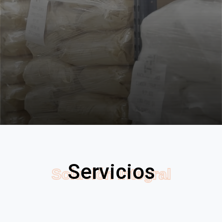
Servicios
Solución Integral